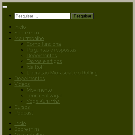
Início
Sobre mim
Meu trabalho
Como funciona
Perguntas e respostas
Depoimentos
Textos e artigos
Ida Rolf
Liberação Miofascial e o Rolfing
Depoimentos
Videos
Movimento
Teoria Polivagal
Yoga Kuruntha
Cursos
Podcast
Início
Sobre mim
Meu trabalho