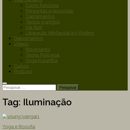
Como funciona
Perguntas e respostas
Depoimentos
Textos e artigos
Ida Rolf
Liberação Miofascial e o Rolfing
Depoimentos
Videos
Movimento
Teoria Polivagal
Yoga Kuruntha
Cursos
Podcast
Tag:
Iluminação
Yoga e filosofia