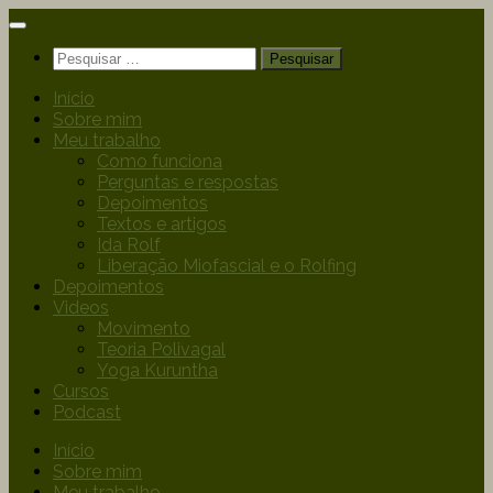
Início
Sobre mim
Meu trabalho
Como funciona
Perguntas e respostas
Depoimentos
Textos e artigos
Ida Rolf
Liberação Miofascial e o Rolfing
Depoimentos
Videos
Movimento
Teoria Polivagal
Yoga Kuruntha
Cursos
Podcast
Início
Sobre mim
Meu trabalho