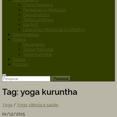
Como funciona
Perguntas e respostas
Depoimentos
Textos e artigos
Ida Rolf
Liberação Miofascial e o Rolfing
Depoimentos
Videos
Movimento
Teoria Polivagal
Yoga Kuruntha
Cursos
Podcast
Tag:
yoga kuruntha
Yoga
/
Yoga, ciência e saúde
01/12/2015