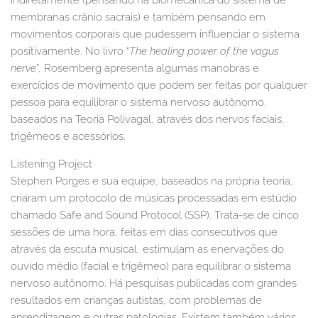
indiretamente (pensando na biomecânica do sistema de
membranas crânio sacrais) e também pensando em
movimentos corporais que pudessem influenciar o sistema
positivamente. No livro “
The healing power of the vagus
nerve
”, Rosemberg apresenta algumas manobras e
exercícios de movimento que podem ser feitas por qualquer
pessoa para equilibrar o sistema nervoso autônomo,
baseados na Teoria Polivagal, através dos nervos faciais,
trigêmeos e acessórios.
Listening Project
Stephen Porges e sua equipe, baseados na própria teoria,
criaram um protocolo de músicas processadas em estúdio
chamado Safe and Sound Protocol (SSP). Trata-se de cinco
sessões de uma hora, feitas em dias consecutivos que
através da escuta musical, estimulam as enervações do
ouvido médio (facial e trigêmeo) para equilibrar o sistema
nervoso autônomo. Há pesquisas publicadas com grandes
resultados em crianças autistas, com problemas de
aprendizagem e outras patologias. Existem também vários