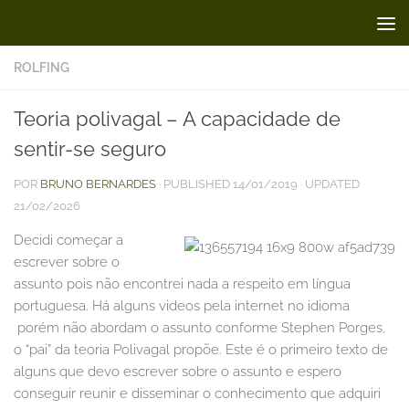
Skip to content
ROLFING
Teoria polivagal – A capacidade de
sentir-se seguro
POR
BRUNO BERNARDES
· PUBLISHED
14/01/2019
· UPDATED
21/02/2026
Decidi começar a
escrever sobre o
assunto pois não encontrei nada a respeito em língua
portuguesa. Há alguns videos pela internet no idioma
porém não abordam o assunto conforme Stephen Porges,
o “pai” da teoria Polivagal propõe. Este é o primeiro texto de
alguns que devo escrever sobre o assunto e espero
conseguir reunir e disseminar o conhecimento que adquiri