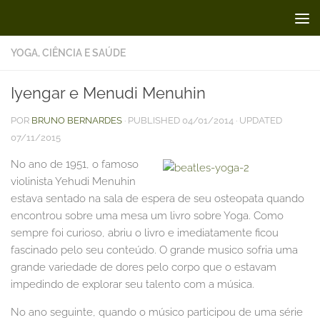
Skip to content
YOGA, CIÊNCIA E SAÚDE
Iyengar e Menudi Menuhin
POR
BRUNO BERNARDES
· PUBLISHED
04/01/2014
· UPDATED
07/11/2015
No ano de 1951, o famoso
violinista Yehudi Menuhin
estava sentado na sala de espera de seu osteopata quando
encontrou sobre uma mesa um livro sobre Yoga. Como
sempre foi curioso, abriu o livro e imediatamente ficou
fascinado pelo seu conteúdo. O grande musico sofria uma
grande variedade de dores pelo corpo que o estavam
impedindo de explorar seu talento com a música.
No ano seguinte, quando o músico participou de uma série