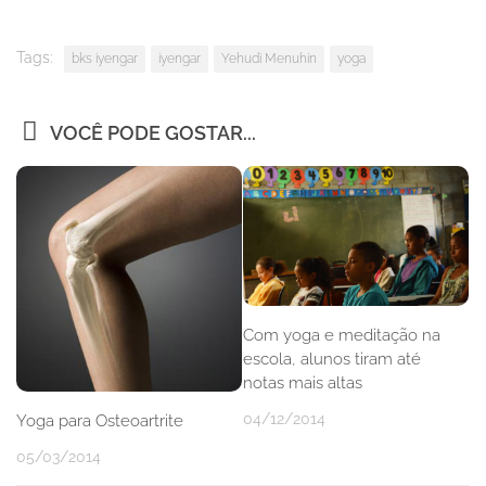
Tags:
bks iyengar
iyengar
Yehudi Menuhin
yoga
VOCÊ PODE GOSTAR...
Com yoga e meditação na
escola, alunos tiram até
notas mais altas
04/12/2014
Yoga para Osteoartrite
05/03/2014