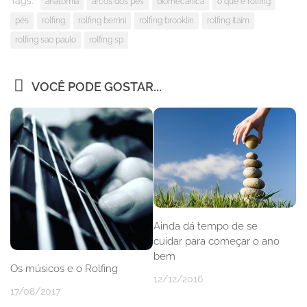
Tags:
anatomia
arcos dos pés
biomecanica
o que é rolfing
pés
rolfing
rolfing berrini
rolfing brooklin
rolfing itaim
rolfing sao paulo
rolfing sp
VOCÊ PODE GOSTAR...
Ainda dá tempo de se
cuidar para começar o ano
bem
Os músicos e o Rolfing
12/12/2016
17/08/2017