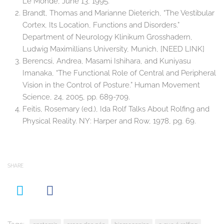
Le Monde, June 13, 1995.
Brandt, Thomas and Marianne Dieterich, “The Vestibular
Cortex, Its Location, Functions and Disorders.”
Department of Neurology Klinikum Grosshadern,
Ludwig Maximillians University, Munich, [NEED LINK]
Berencsi, Andrea, Masami Ishihara, and Kuniyasu
Imanaka, “The Functional Role of Central and Peripheral
Vision in the Control of Posture.” Human Movement
Science, 24, 2005, pp. 689-709.
Feitis, Rosemary (ed.), Ida Rolf Talks About Rolfing and
Physical Reality. NY: Harper and Row, 1978, pg. 69.
SHARE