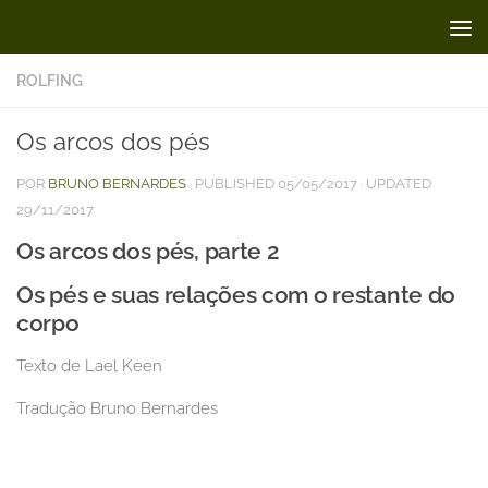
Skip to content
ROLFING
Os arcos dos pés
POR
BRUNO BERNARDES
· PUBLISHED
05/05/2017
· UPDATED
29/11/2017
Os arcos dos pés, parte 2
Os pés e suas relações com o restante do
corpo
Texto de Lael Keen
Tradução Bruno Bernardes