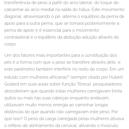
transferência de peso a partir do arco lateral, do toque do
calcanhar ao arco medial na saída do hálux. Este movimento
diagonal, atravessando o pé, alterna o equilíbrio da perna de
apoio para a outra perna, que se tornará posteriormente a
perna de apoio e é essencial para o movimento
contralateral e o equilíbrio da abdução-adução através do
corpo.
Um dos fatores mais importantes para a constituição dos
pés é a forma com que o peso se transfere através dele, e
este parâmetro também interfere no resto do corpo. Em um
(1)
estudo com mulheres africanas
(sempre citado por Hubert
Godard em suas aulas sobre função Tônica), pesquisadores
descobriram que quando estas mulheres carregavam trinta
quilos ou mais nas suas cabeças enquanto andavam,
utilizavam muito menos energia ao caminhar longas
distâncias do que quando não carregavam este peso. Por
que isso? O peso da carga carregada pelas mulheres ativava
o reflexo de alinhamento da cervical, ativando o músculo