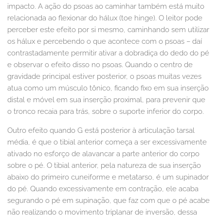
impacto. A ação do psoas ao caminhar também está muito
relacionada ao flexionar do hálux (toe hinge). O leitor pode
perceber este efeito por si mesmo, caminhando sem utilizar
os hálux e percebendo o que acontece com o psoas – daí
contrastadamente permitir ativar a dobradiça do dedo do pé
e observar o efeito disso no psoas. Quando o centro de
gravidade principal estiver posterior, o psoas muitas vezes
atua como um músculo tônico, ficando fixo em sua inserção
distal e móvel em sua inserção proximal, para prevenir que
o tronco recaia para trás, sobre o suporte inferior do corpo.
Outro efeito quando G está posterior à articulação tarsal
média, é que o tibial anterior começa a ser excessivamente
ativado no esforço de alavancar a parte anterior do corpo
sobre o pé. O tibial anterior, pela natureza de sua inserção
abaixo do primeiro cuneiforme e metatarso, é um supinador
do pé. Quando excessivamente em contração, ele acaba
segurando o pé em supinação, que faz com que o pé acabe
não realizando o movimento triplanar de inversão, dessa